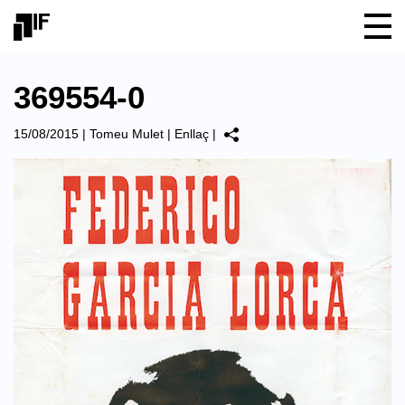
369554-0
15/08/2015
|
Tomeu Mulet
|
Enllaç
|