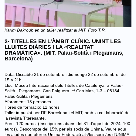
Karim Dakroub en un taller realitzat al MIT. Foto T.R.
2- TITELLES EN L’ÀMBIT CLÍNIC. UNINT LES
LLUITES DIÀRIES I LA «REALITAT
DRAMÀTICA». (MIT, Palau-Solità i Plegamans,
Barcelona)
Data: Dissabte 21 de setembre i diumenge 22 de setembre, de
15 a 21h.
Lloc: Museu Internacional dels Titelles de Catalunya, a Palau-
Solità I Plegamans. Can Falguera. c/ Can Mas, 1-3 – 08184
Palau-Solità i Plegamans
Aforament: 15 persones
Hores de formació: 12 hores
Taller impuslat per l’IF Barcelona i el MIT, amb la col·laboració de
la revista Titeresante.
Preu: 120 euros. (Inscripcions abans del 31 d’agost de 2024: 100
euros). Descompte del 15% per als socis de Unima. Veure
aquí
les ajudes que ofereix Unima Federació als/les socis/es d’UNIMA.