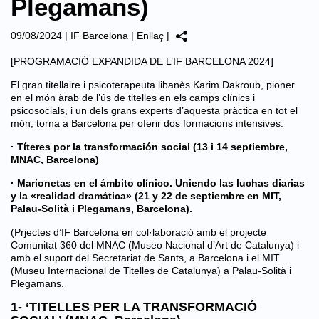
Plegamans)
09/08/2024
|
IF Barcelona
|
Enllaç
|
[PROGRAMACIÓ EXPANDIDA DE L’IF BARCELONA 2024]
El gran titellaire i psicoterapeuta libanès Karim Dakroub, pioner
en el món àrab de l’ús de titelles en els camps clínics i
psicosocials, i un dels grans experts d’aquesta pràctica en tot el
món, torna a Barcelona per oferir dos formacions intensives:
· Títeres por la transformación social (13 i 14 septiembre,
MNAC, Barcelona)
· Marionetas en el ámbito clínico. Uniendo las luchas diarias
y la «realidad dramática» (21 y 22 de septiembre en MIT,
Palau-Solità i Plegamans, Barcelona).
(Prjectes d’IF Barcelona en col·laboració amb el projecte
Comunitat 360 del MNAC (Museo Nacional d’Art de Catalunya) i
amb el suport del Secretariat de Sants, a Barcelona i el MIT
(Museu Internacional de Titelles de Catalunya) a Palau-Solità i
Plegamans.
1- ‘TITELLES PER LA TRANSFORMACIÓ