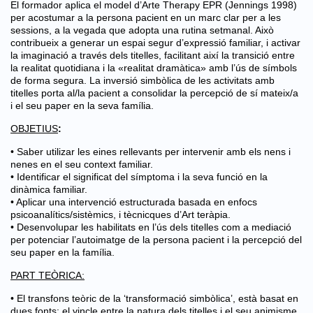
El formador aplica el model d’Arte Therapy EPR (Jennings 1998)
per acostumar a la persona pacient en un marc clar per a les
sessions, a la vegada que adopta una rutina setmanal. Això
contribueix a generar un espai segur d’expressió familiar, i activar
la imaginació a través dels titelles, facilitant així la transició entre
la realitat quotidiana i la «realitat dramàtica» amb l’ús de símbols
de forma segura. La inversió simbòlica de les activitats amb
titelles porta al/la pacient a consolidar la percepció de sí mateix/a
i el seu paper en la seva família.
OBJETIUS
:
• Saber utilizar les eines rellevants per intervenir amb els nens i
nenes en el seu context familiar.
• Identificar el significat del símptoma i la seva funció en la
dinàmica familiar.
• Aplicar una intervenció estructurada basada en enfocs
psicoanalítics/sistèmics, i tècnicques d’Art teràpia.
• Desenvolupar les habilitats en l’ús dels titelles com a mediació
per potenciar l’autoimatge de la persona pacient i la percepció del
seu paper en la família.
PART TEÒRICA:
• El transfons teòric de la ‘transformació simbòlica’, està basat en
dues fonts: el vincle entre la natura dels titelles i el seu animisme