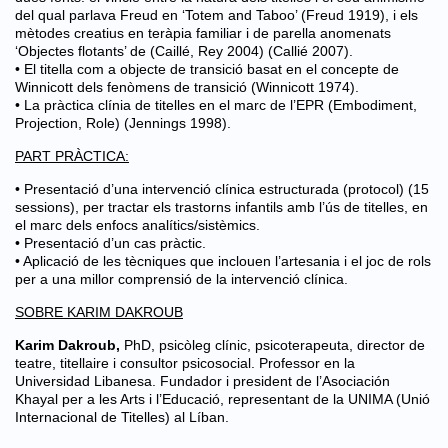
del qual parlava Freud en ‘Totem and Taboo’ (Freud 1919), i els
mètodes creatius en teràpia familiar i de parella anomenats
‘Objectes flotants’ de (Caillé, Rey 2004) (Callié 2007).
• El titella com a objecte de transició basat en el concepte de
Winnicott dels fenòmens de transició (Winnicott 1974).
• La pràctica clínia de titelles en el marc de l’EPR (Embodiment,
Projection, Role) (Jennings 1998).
PART PRÀCTICA:
• Presentació d’una intervenció clínica estructurada (protocol) (15
sessions), per tractar els trastorns infantils amb l’ús de titelles, en
el marc dels enfocs analítics/sistèmics.
• Presentació d’un cas pràctic.
• Aplicació de les tècniques que inclouen l’artesania i el joc de rols
per a una millor comprensió de la intervenció clínica.
SOBRE KARIM DAKROUB
Karim Dakroub,
PhD, psicòleg clínic, psicoterapeuta, director de
teatre, titellaire i consultor psicosocial. Professor en la
Universidad Libanesa. Fundador i president de l’Asociación
Khayal per a les Arts i l’Educació, representant de la UNIMA (Unió
Internacional de Titelles) al Líban.