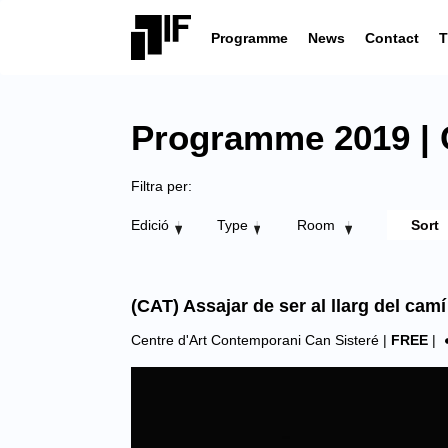
Programme
News
Contact
T
Programme 2019 | C
Filtra per:
Edició
Type
Room
(CAT) Assajar de ser al llarg del cam
Centre d'Art Contemporani Can Sisteré
|
FREE
|