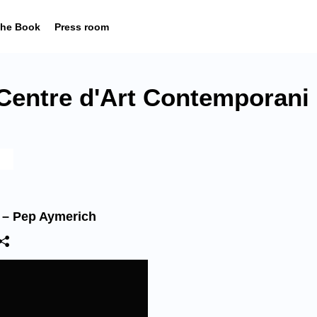
he Book
Press room
entre d'Art Contemporani 
í – Pep Aymerich