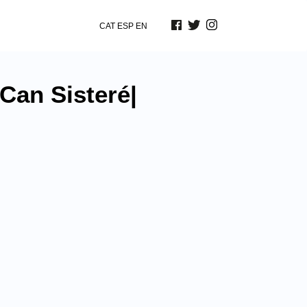
CAT
ESP
EN
Can Sisteré|