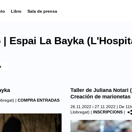
cto
Libro
Sala de prensa
| Espai La Bayka (L'Hospita
ayka
Taller de Juliana Notari 
Creación de marionetas 
obregat)
|
COMPRA ENTRADAS
26.11.2022 i 27.11.2022 | De 11
Llobregat)
|
INSCRIPCIONS
|