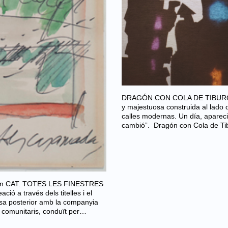
DRAGÓN CON COLA DE TIBURÓN «
y majestuosa construida al lado 
calles modernas. Un día, apareció
cambió”. Dragón con Cola de T
lo en CAT. TOTES LES FINESTRES
ó a través dels titelles i el
rsa posterior amb la companyia
es comunitaris, conduït per…