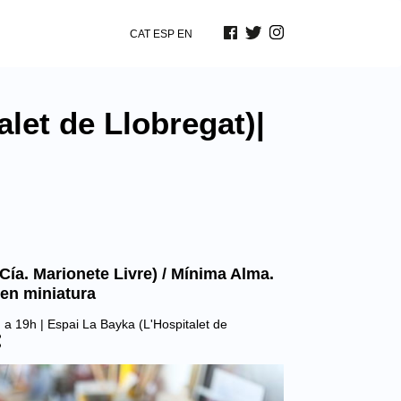
CAT
ESP
EN
let de Llobregat)|
(Cía. Marionete Livre) / Mínima Alma.
en miniatura
h a 19h |
Espai La Bayka (L'Hospitalet de