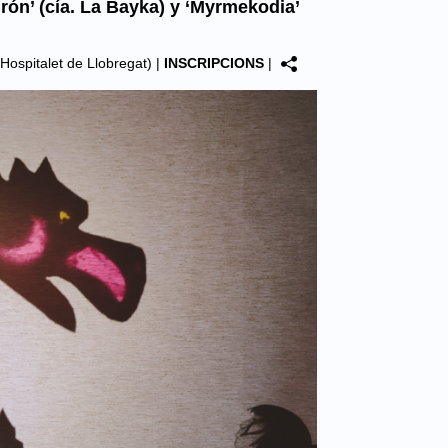
rón’ (cía. La Bayka) y ‘Myrmekodia’
Hospitalet de Llobregat)
|
INSCRIPCIONS
|