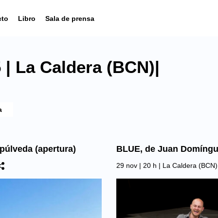
cto
Libro
Sala de prensa
| La Caldera (BCN)|
lveda (apertura)
BLUE, de Juan Domíng
29 nov | 20 h |
La Caldera (BCN)