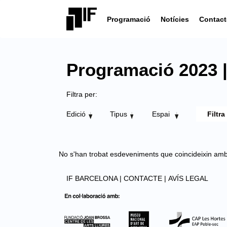
Programació
Notícies
Contact
Programació 2023 |
Filtra per:
Edició
Tipus
Espai
No s'han trobat esdeveniments que coincideixin amb el
IF BARCELONA |
CONTACTE |
AVÍS LEGAL