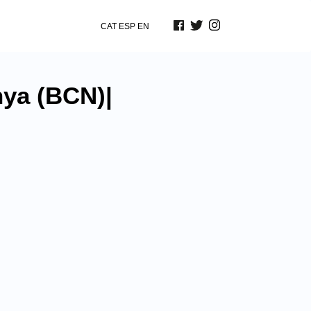
CAT
ESP
EN
nya (BCN)|