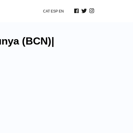
CAT
ESP
EN
unya (BCN)|