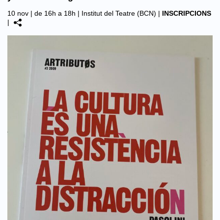
10 nov | de 16h a 18h |
Institut del Teatre (BCN)
|
INSCRIPCIONS
|