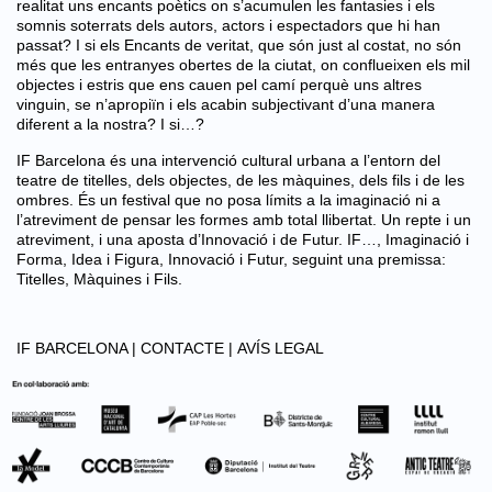
realitat uns encants poètics on s’acumulen les fantasies i els
somnis soterrats dels autors, actors i espectadors que hi han
passat? I si els Encants de veritat, que són just al costat, no són
més que les entranyes obertes de la ciutat, on conflueixen els mil
objectes i estris que ens cauen pel camí perquè uns altres
vinguin, se n’apropiïn i els acabin subjectivant d’una manera
diferent a la nostra? I si…?
IF Barcelona és una intervenció cultural urbana a l’entorn del
teatre de titelles, dels objectes, de les màquines, dels fils i de les
ombres. És un festival que no posa límits a la imaginació ni a
l’atreviment de pensar les formes amb total llibertat. Un repte i un
atreviment, i una aposta d’Innovació i de Futur. IF…, Imaginació i
Forma, Idea i Figura, Innovació i Futur, seguint una premissa:
Titelles, Màquines i Fils.
IF BARCELONA |
CONTACTE |
AVÍS LEGAL