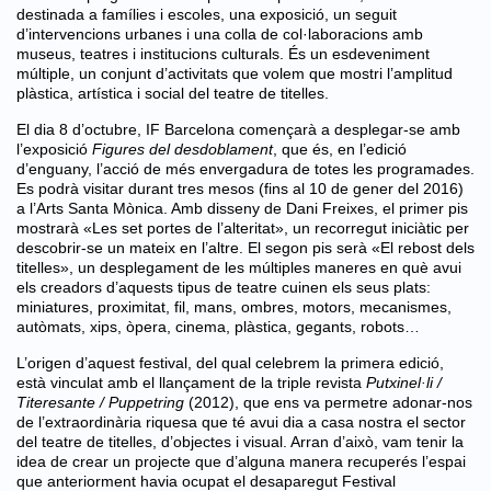
destinada a famílies i escoles, una exposició, un seguit
d’intervencions urbanes i una colla de col·laboracions amb
museus, teatres i institucions culturals. És un esdeveniment
múltiple, un conjunt d’activitats que volem que mostri l’amplitud
plàstica, artística i social del teatre de titelles.
El dia 8 d’octubre, IF Barcelona començarà a desplegar-se amb
l’exposició
Figures del desdoblament
, que és, en l’edició
d’enguany, l’acció de més envergadura de totes les programades.
Es podrà visitar durant tres mesos (fins al 10 de gener del 2016)
a l’Arts Santa Mònica. Amb disseny de Dani Freixes, el primer pis
mostrarà «Les set portes de l’alteritat», un recorregut iniciàtic per
descobrir-se un mateix en l’altre. El segon pis serà «El rebost dels
titelles», un desplegament de les múltiples maneres en què avui
els creadors d’aquests tipus de teatre cuinen els seus plats:
miniatures, proximitat, fil, mans, ombres, motors, mecanismes,
autòmats, xips, òpera, cinema, plàstica, gegants, robots…
L’origen d’aquest festival, del qual celebrem la primera edició,
està vinculat amb el llançament de la triple revista
Putxinel·li /
Titeresante / Puppetring
(2012), que ens va permetre adonar-nos
de l’extraordinària riquesa que té avui dia a casa nostra el sector
del teatre de titelles, d’objectes i visual. Arran d’això, vam tenir la
idea de crear un projecte que d’alguna manera recuperés l’espai
que anteriorment havia ocupat el desaparegut Festival