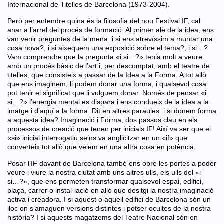
Internacional de Titelles de Barcelona (1973-2004).
Però per entendre quina és la filosofia del nou Festival IF, cal
anar a l’arrel del procés de formació. Al primer alè de la idea, ens
van venir preguntes de la mena: i si ens atrevíssim a muntar una
cosa nova?, i si aixequem una exposició sobre el tema?, i si…?
Vam comprendre que la pregunta «i si…?» tenia molt a veure
amb un procés bàsic de l’art i, per descomptat, amb el teatre de
titelles, que consisteix a passar de la Idea a la Forma. A tot allò
que ens imaginem, li podem donar una forma, i qualsevol cosa
pot tenir el significat que li vulguem donar. Només de pensar «i
si…?» l’energia mental es dispara i ens condueix de la idea a la
imatge i d’aquí a la forma. Dit en altres paraules: i si donem forma
a aquesta idea? Imaginació i Forma, dos passos clau en els
processos de creació que tenen per inicials IF! Així va ser que el
«si» inicial interrogatiu se’ns va anglicitzar en un «if» que
converteix tot allò que veiem en una altra cosa en potència.
Posar l’IF davant de Barcelona també ens obre les portes a poder
veure i viure la nostra ciutat amb uns altres ulls, els ulls del «i
si…?», que ens permeten transformar qualsevol espai, edifici,
plaça, carrer o instal·lació en allò que desitgi la nostra imaginació
activa i creadora. I si aquest o aquell edifici de Barcelona són un
lloc on s’amaguen versions distintes i potser ocultes de la nostra
història? I si aquests magatzems del Teatre Nacional són en