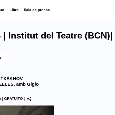
cto
Libro
Sala de prensa
 Institut del Teatre (BCN)|
 TXÉKHOV,
LLES, amb Gigio
)
|
GRATUITO
|