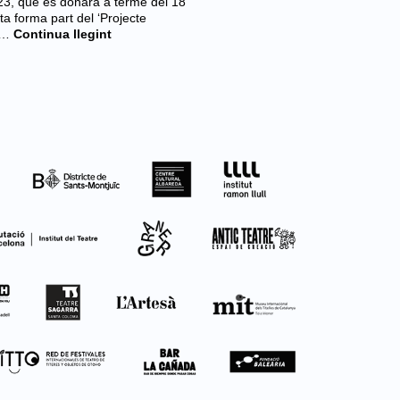
023, que es donarà a terme del 18
 forma part del ‘Projecte
a…
Continua llegint