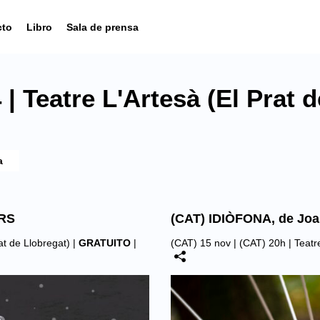
cto
Libro
Sala de prensa
 Teatre L'Artesà (El Prat d
RS
(CAT) IDIÒFONA, de Joa
at de Llobregat)
|
GRATUITO
|
(CAT) 15 nov | (CAT) 20h |
Teatr