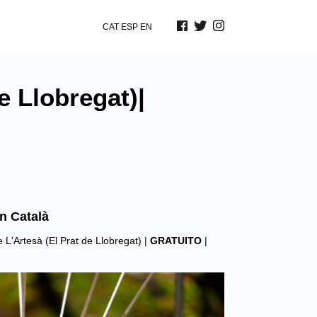
CAT
ESP
EN
e Llobregat)|
n Català
e L'Artesà (El Prat de Llobregat)
|
GRATUITO
|