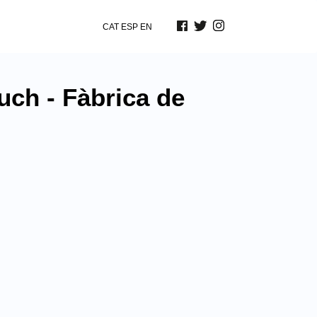
CAT
ESP
EN
uch - Fàbrica de