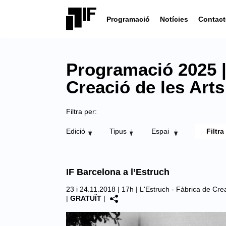
Programació
Notícies
Contact
Programació 2025 | 
Creació de les Arts
Filtra per:
Edició
Tipus
Espai
IF Barcelona a l’Estruch
23 i 24.11.2018 | 17h |
L'Estruch - Fàbrica de Crea
|
GRATUÏT
|