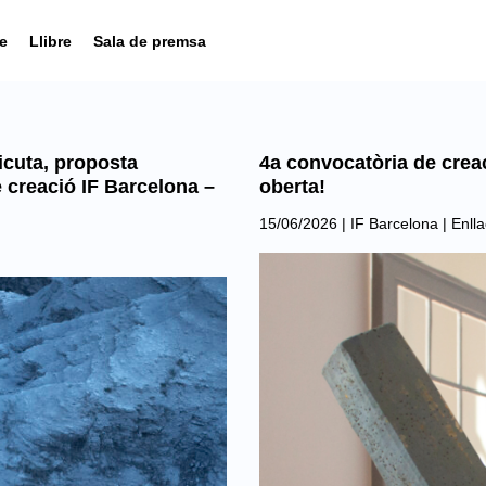
e
Llibre
Sala de premsa
icuta, proposta
4a convocatòria de creac
 creació IF Barcelona –
oberta!
15/06/2026
|
IF Barcelona
|
Enlla