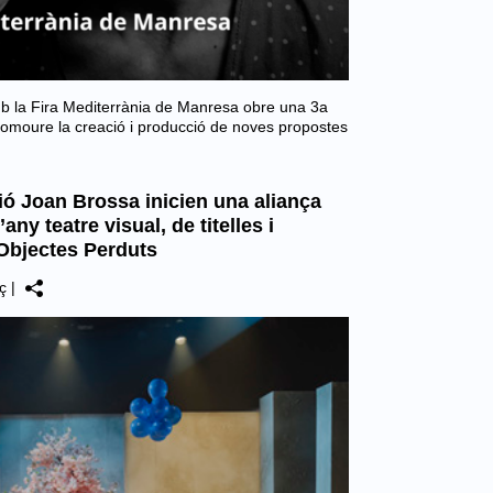
mb la Fira Mediterrània de Manresa obre una 3a
romoure la creació i producció de noves propostes
ió Joan Brossa inicien una aliança
ny teatre visual, de titelles i
’Objectes Perduts
ç
|