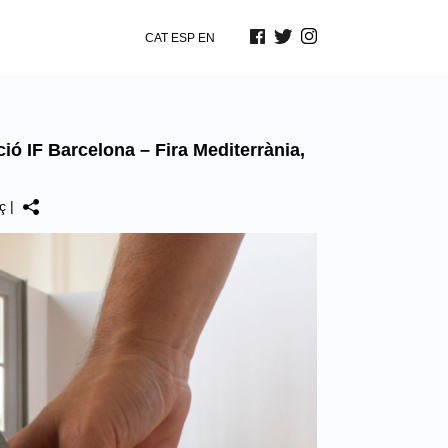
CAT
ESP
EN
ió IF Barcelona – Fira Mediterrània,
ç
|