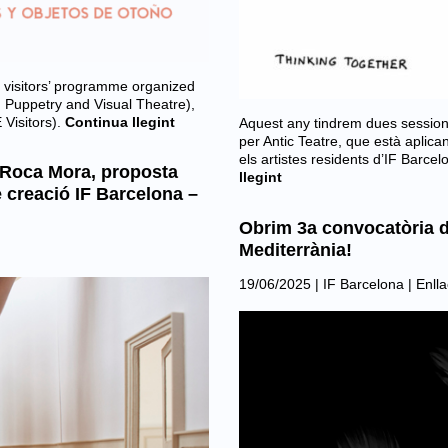
al visitors’ programme organized
, Puppetry and Visual Theatre),
Visitors).
Continua llegint
Aquest any tindrem dues sessio
per Antic Teatre, que està aplic
els artistes residents d’IF Barce
a Roca Mora, proposta
llegint
 creació IF Barcelona –
Obrim 3a convocatòria d
Mediterrània!
19/06/2025
|
IF Barcelona
|
Enlla