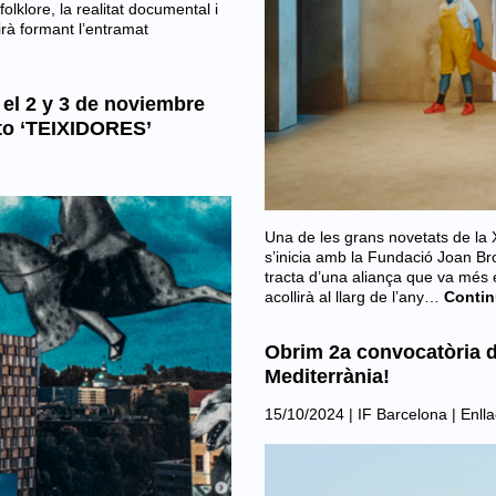
folklore, la realitat documental i
irà formant l’entramat
 el 2 y 3 de noviembre
to ‘TEIXIDORES’
Una de les grans novetats de la X
s’inicia amb la Fundació Joan Br
tracta d’una aliança que va més en
acollirà al llarg de l’any…
Contin
Obrim 2a convocatòria d
Mediterrània!
15/10/2024
|
IF Barcelona
|
Enlla