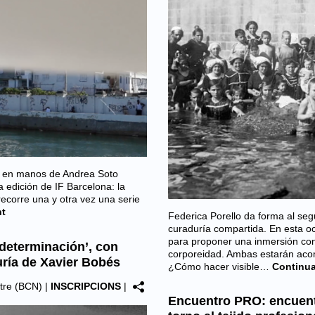
e en manos de Andrea Soto
a edición de IF Barcelona: la
 recorre una y otra vez una serie
nt
Federica Porello da forma al seg
curaduría compartida. En esta oca
para proponer una inmersión con
indeterminación’, con
corporeidad. Ambas estarán aco
ría de Xavier Bobés
¿Cómo hacer visible…
Continua
atre (BCN)
|
INSCRIPCIONS
|
Encuentro PRO: encuent