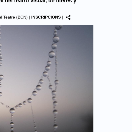
l del teatro visual, de títeres y
del Teatre (BCN)
|
INSCRIPCIONS
|