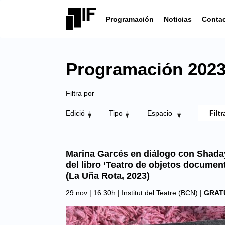
Programación
Noticias
Conta
Programación 202
Filtra por
Edició
Tipo
Espacio
Marina Garcés en diálogo con Shaday
del libro ‘Teatro de objetos documen
(La Uña Rota, 2023)
29 nov | 16:30h |
Institut del Teatre (BCN)
|
GRAT