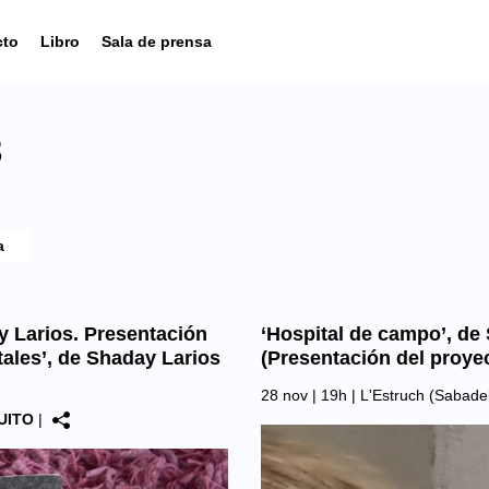
cto
Libro
Sala de prensa
3
 Larios. Presentación
‘Hospital de campo’, de
tales’, de Shaday Larios
(Presentación del proye
28 nov | 19h |
L'Estruch (Sabadel
UITO
|