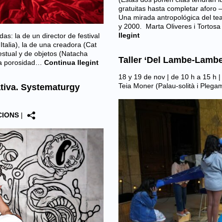
gratuitas hasta completar aforo –
Una mirada antropológica del te
y 2000. Marta Oliveres i Torto
llegint
as: la de un director de festival
 Italia), la de una creadora (Cat
estual y de objetos (Natacha
Taller ‘Del Lambe-Lambe 
 la porosidad…
Continua llegint
18 y 19 de nov | de 10 h a 15 h 
Teia Moner (Palau-solità i Plega
tiva. Systematurgy
CIONS
|