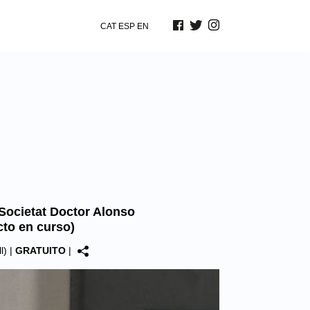
CAT
ESP
EN
 Societat Doctor Alonso
cto en curso)
l)
|
GRATUITO
|