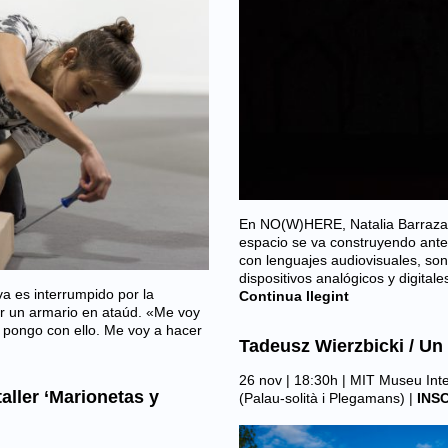
En NO(W)HERE, Natalia Barraza p
espacio se va construyendo ante 
con lenguajes audiovisuales, son
dispositivos analógicos y digital
a es interrumpido por la
Continua llegint
ar un armario en ataúd. «Me voy
e pongo con ello. Me voy a hacer
Tadeusz Wierzbicki / U
26 nov | 18:30h |
MIT Museu Inter
aller ‘Marionetas y
(Palau-solità i Plegamans)
|
INS