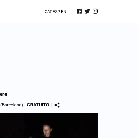
CAT
ESP
EN
ere
(Barcelona)
|
GRATUITO
|