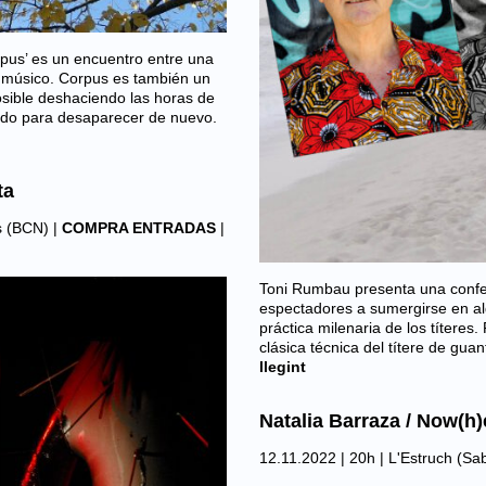
pus’ es un encuentro entre una
n músico. Corpus es también un
osible deshaciendo las horas de
ndo para desaparecer de nuevo.
ta
s (BCN)
|
COMPRA ENTRADAS
|
Toni Rumbau presenta una confer
espectadores a sumergirse en al
práctica milenaria de los títeres. 
clásica técnica del títere de gua
llegint
Natalia Barraza / Now(h)
12.11.2022 | 20h |
L'Estruch (Sab