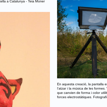
tella a Catalunya - Teia Moner
En aquesta creació, la pantalla 
l’atzar i la música de les formes
que canvien de forma i color utili
forces electrostàtiques. Fotogra